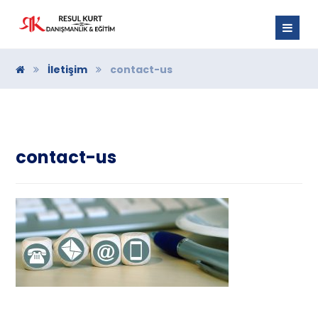
İletişim
contact-us
contact-us