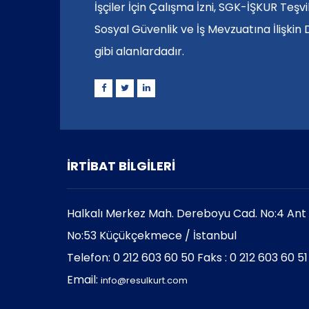
İşçiler İçin Çalışma İzni, SGK-İŞKUR Teşv
Sosyal Güvenlik ve İş Mevzuatına İlişkin
gibi alanlardadır.
İRTİBAT BİLGİLERİ
Halkalı Merkez Mah. Dereboyu Cad. No:4 Ant P
No:53 Küçükçekmece / İstanbul
Telefon: 0 212 603 60 50 Faks : 0 212 603 60 51
Email:
info@resulkurt.com