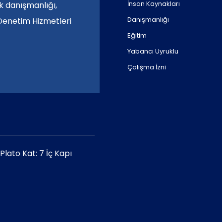
İnsan Kaynakları
ik danışmanlığı,
Danışmanlığı
 Denetim Hizmetleri
Eğitim
Yabancı Uyruklu
Çalışma İzni
lato Kat: 7 İç Kapı