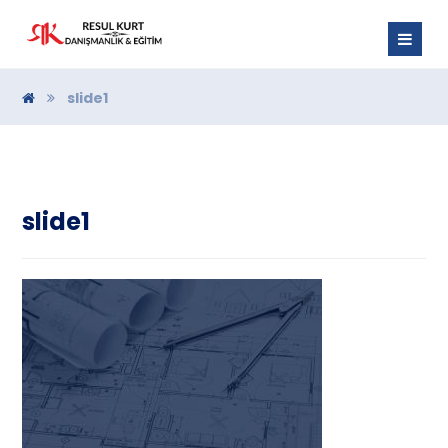
slide1
slide1